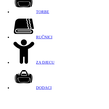
TORBE
RUČNICI
ZA DJECU
DODACI
098 966 9097