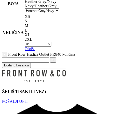
Heather Grey/Navy
BOJA
Navy/Heather Grey
XS
S
M
L
VELIČINA
XL
2XL
Obriši
Front Row Hudice|Outlet FR840 količina
Dodaj u košaricu
ŽELIŠ TISAK ILI VEZ?
POŠALJI UPIT