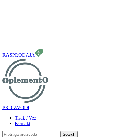
099 331 5664
info.oplemento@gmail.com
RASPRODAJA
PROIZVODI
Tisak / Vez
Kontakt
Search