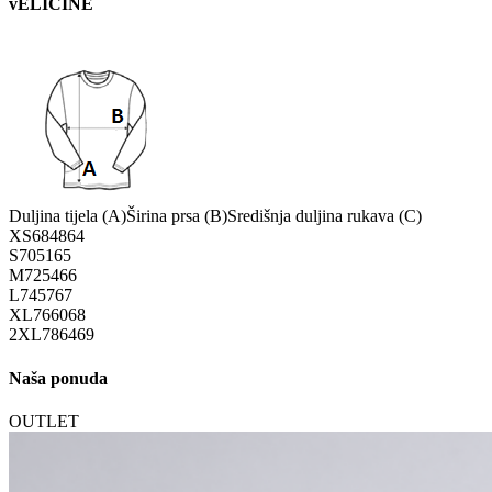
vELIČINE
Duljina tijela (A)
Širina prsa (B)
Središnja duljina rukava (C)
XS
68
48
64
S
70
51
65
M
72
54
66
L
74
57
67
XL
76
60
68
2XL
78
64
69
Naša ponuda
OUTLET