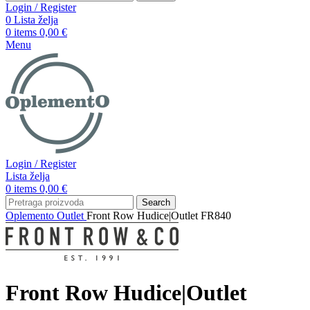
Login / Register
0
Lista želja
0
items
0,00
€
Menu
Login / Register
Lista želja
0
items
0,00
€
Search
Oplemento
Outlet
Front Row Hudice|Outlet FR840
Front Row Hudice|Outlet