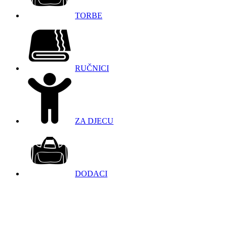
TORBE
RUČNICI
ZA DJECU
DODACI
098 966 9097