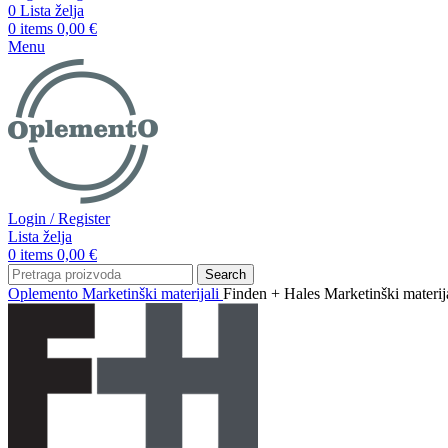
0
Lista želja
0
items
0,00
€
Menu
Login / Register
Lista želja
0
items
0,00
€
Search
Oplemento
Marketinški materijali
Finden + Hales Marketinški mater