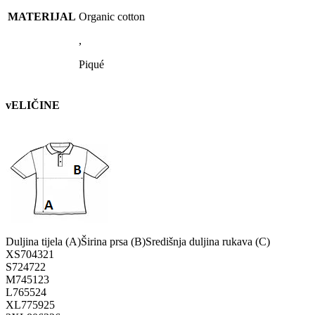
MATERIJAL
Organic cotton
,
Piqué
vELIČINE
Duljina tijela (A)
Širina prsa (B)
Središnja duljina rukava (C)
XS
70
43
21
S
72
47
22
M
74
51
23
L
76
55
24
XL
77
59
25