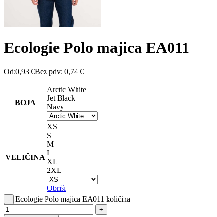
Ecologie Polo majica EA011
Od:
0,93
€
Bez pdv:
0,74
€
Arctic White
Jet Black
BOJA
Navy
XS
S
M
L
VELIČINA
XL
2XL
Obriši
Ecologie Polo majica EA011 količina