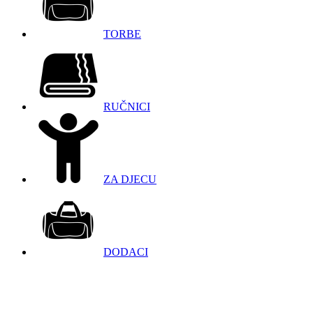
TORBE
RUČNICI
ZA DJECU
DODACI
098 966 9097