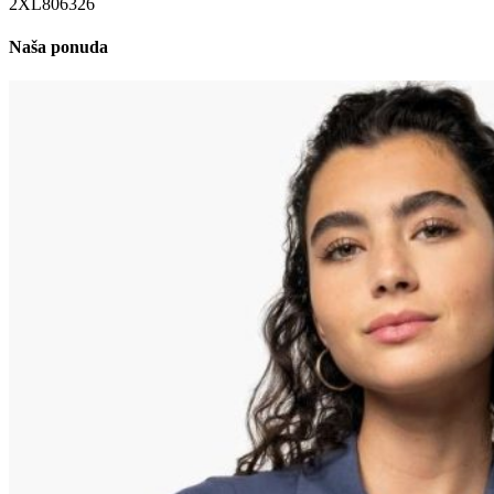
2XL
80
63
26
Naša ponuda