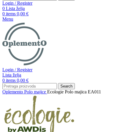
Login / Register
0
Lista želja
0
items
0,00
€
Menu
Login / Register
Lista želja
0
items
0,00
€
Search
Oplemento
Polo majice
Ecologie Polo majica EA011