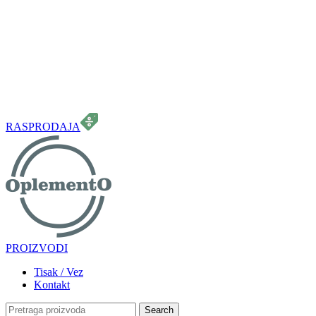
099 331 5664
info.oplemento@gmail.com
RASPRODAJA
PROIZVODI
Tisak / Vez
Kontakt
Search