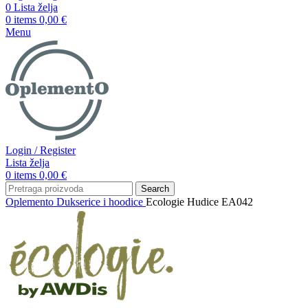
0
Lista želja
0
items
0,00
€
Menu
Login / Register
Lista želja
0
items
0,00
€
Search
Oplemento
Dukserice i hoodice
Ecologie Hudice EA042