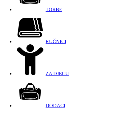
TORBE
RUČNICI
ZA DJECU
DODACI
098 966 9097