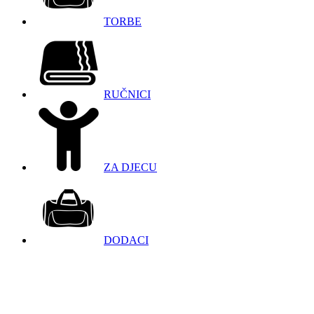
TORBE
RUČNICI
ZA DJECU
DODACI
098 966 9097