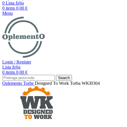
0
Lista želja
0
items
0,00
€
Menu
Login / Register
Lista želja
0
items
0,00
€
Search
Oplemento
Torbe
Designed To Work Torba WKI0304