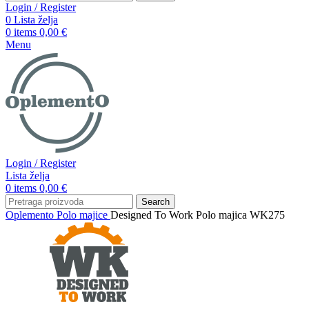
Login / Register
0
Lista želja
0
items
0,00
€
Menu
Login / Register
Lista želja
0
items
0,00
€
Search
Oplemento
Polo majice
Designed To Work Polo majica WK275