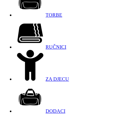
TORBE
RUČNICI
ZA DJECU
DODACI
098 966 9097