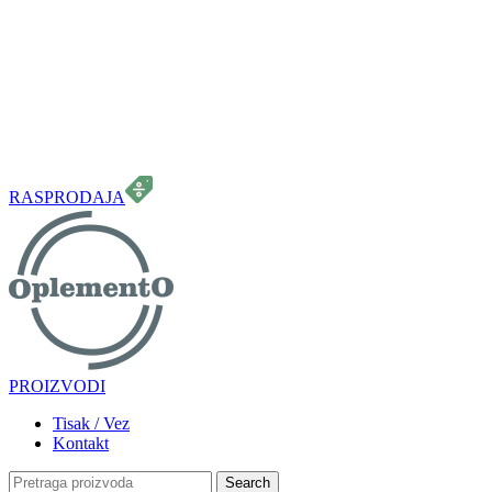
099 331 5664
info.oplemento@gmail.com
RASPRODAJA
PROIZVODI
Tisak / Vez
Kontakt
Search