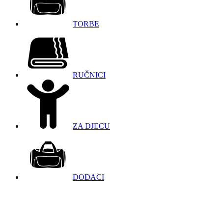
TORBE
RUČNICI
ZA DJECU
DODACI
098 966 9097