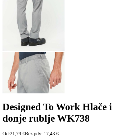
Designed To Work Hlače i
donje rublje WK738
Od:
21,79
€
Bez pdv:
17,43
€