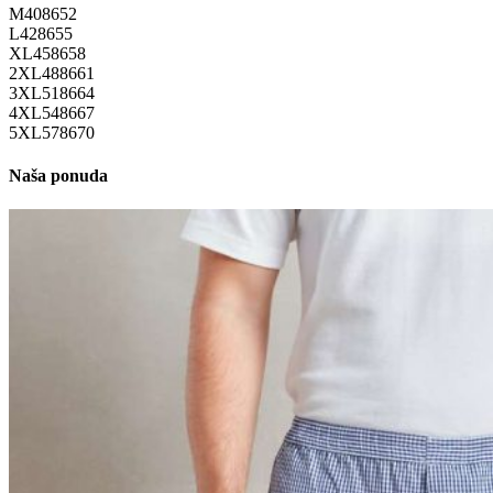
M
40
86
52
L
42
86
55
XL
45
86
58
2XL
48
86
61
3XL
51
86
64
4XL
54
86
67
5XL
57
86
70
Naša ponuda