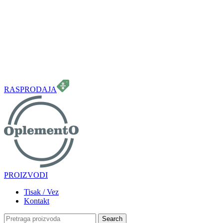
099 331 5664
info.oplemento@gmail.com
RASPRODAJA
PROIZVODI
Tisak / Vez
Kontakt
Search