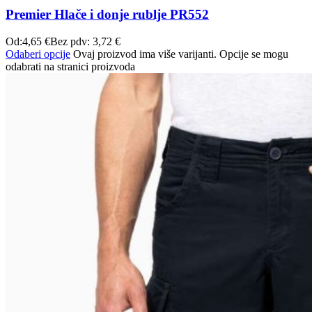
Premier Hlače i donje rublje PR552
Od:
4,65
€
Bez pdv:
3,72
€
Odaberi opcije
Ovaj proizvod ima više varijanti. Opcije se mogu
odabrati na stranici proizvoda