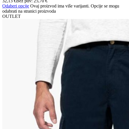
32,13
€
Bez pdv:
25,70
€
Odaberi opcije
Ovaj proizvod ima više varijanti. Opcije se mogu
odabrati na stranici proizvoda
OUTLET