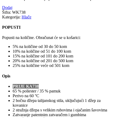
Dodaj
Šifra:
WK738
Kategorija:
Hlače
POPUSTI
Popusti na količine. Obračunat će se u košarici:
5% na količine od 30 do 50 kom
10% na količine od 51 do 100 kom
15% na količine od 101 do 200 kom
20% na količine od 201 do 500 kom
25% na količine veće od 501 kom
Opis
PRIJE KA738
65 % poliester / 35 % pamuk
Perivo na 60 °C
2 bočna džepa talijanskog stila, uključujući 1 džep za
kovanice
2 stražnja džepa s velikim rubovima i ojačanim šavovima
Zatvaranje patentnim zatvaračem i gumbima