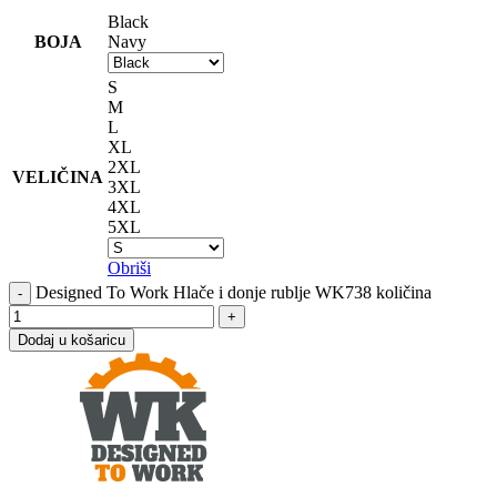
Black
BOJA
Navy
S
M
L
XL
2XL
VELIČINA
3XL
4XL
5XL
Obriši
Designed To Work Hlače i donje rublje WK738 količina
Dodaj u košaricu