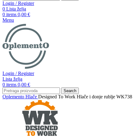
Login / Register
0
Lista želja
0
items
0,00
€
Menu
Login / Register
Lista želja
0
items
0,00
€
Search
Oplemento
Hlače
Designed To Work Hlače i donje rublje WK738