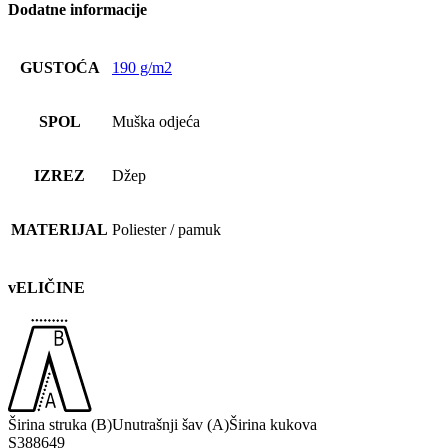
Dodatne informacije
GUSTOĆA
190 g/m2
SPOL
Muška odjeća
IZREZ
Džep
MATERIJAL
Poliester / pamuk
vELIČINE
Širina struka (B)
Unutrašnji šav (A)
Širina kukova
S
38
86
49