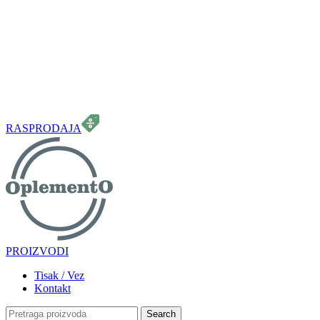
099 331 5664
info.oplemento@gmail.com
RASPRODAJA
PROIZVODI
Tisak / Vez
Kontakt
Search