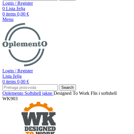
Login / Register
0
Lista želja
0
items
0,00
€
Menu
Login / Register
Lista želja
0
items
0,00
€
Search
Oplemento
Softshell jakne
Designed To Work Flis i softshell
WK903