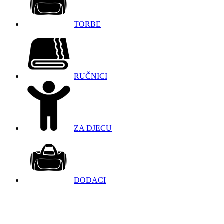
TORBE
RUČNICI
ZA DJECU
DODACI
098 966 9097